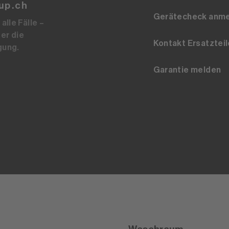
up.ch
Gerätecheck anm
alle Fälle –
er die
Kontakt Ersatzteil
gung.
Garantie melden