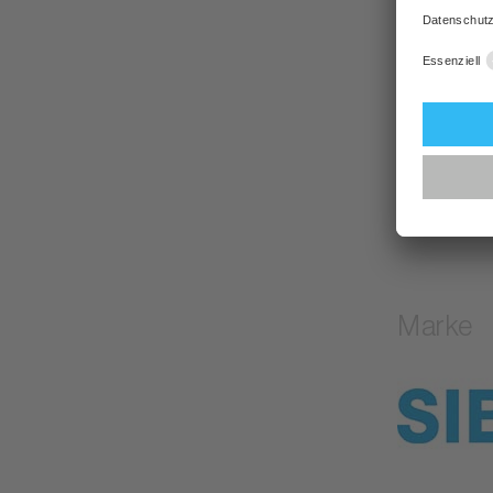
Design
:
Trocknun
Swiss M
Garantie
:
Marke