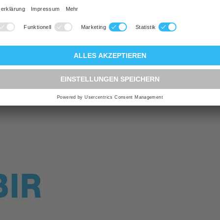
Vollintegriert
gswirkung
:
Trocknungswirkung A
ade
:
ja
2 Jahre