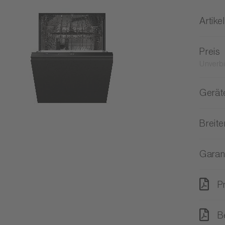
Artikel
Preis
Unverbi
Gerät
Breit
Garan
P
B