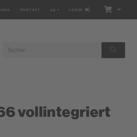
OADS
KONTAKT
LOGIN
DE
6 vollintegriert