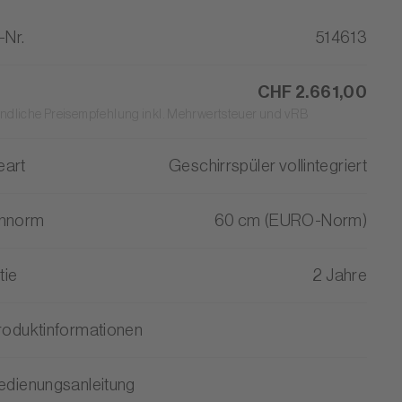
-Nr.
514613
CHF 2.661,00
ndliche Preisempfehlung inkl. Mehrwertsteuer und vRB
eart
Geschirrspüler vollintegriert
ennorm
60 cm (EURO-Norm)
tie
2 Jahre
roduktinformationen
edienungsanleitung