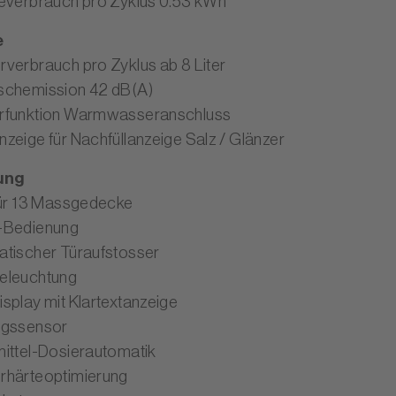
everbrauch pro Zyklus 0.53 kWh
e
verbrauch pro Zyklus ab 8 Liter
schemission 42 dB(A)
rfunktion Warmwasseranschluss
zeige für Nachfüllanzeige Salz / Glänzer
ung
für 13 Massgedecke
-Bedienung
tischer Türaufstosser
eleuchtung
splay mit Klartextanzeige
ngssensor
ittel-Dosierautomatik
härteoptimierung