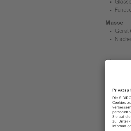
Glassc
Functi
Masse
Gerät (
Nische
Merkma
Gerätear
Breitenn
Energieef
Geräusch
Massged