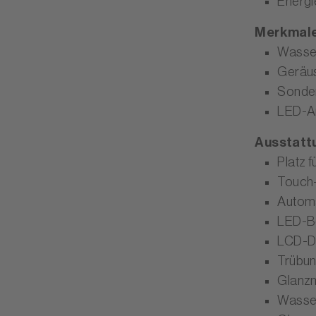
Energi
Merkmal
Wasser
Geräu
Sonde
LED-An
Ausstatt
Platz 
Touch
Automa
LED-B
LCD-Di
Trübu
Glanzm
Wasser