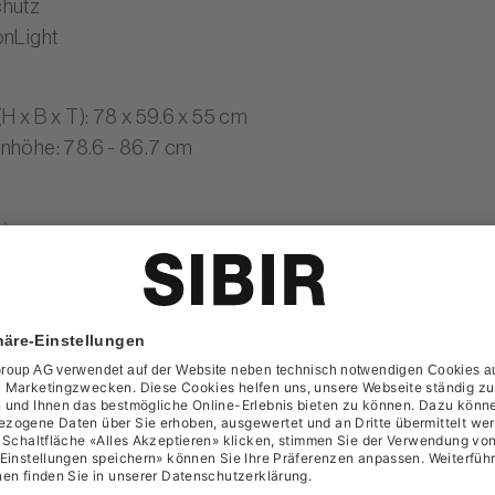
hutz
onLight
H x B x T): 78 x 59.6 x 55 cm
nhöhe: 78.6 - 86.7 cm
le
t
:
Geschirrspüler vollintegriert
orm
:
60 cm (EURO-Norm)
fizienzklasse
:
Energieklasse A
pegel
:
42 Dezibel (dB)
ecke
:
13 Massgedecke