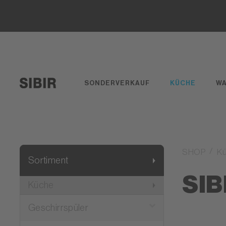
SONDERVERKAUF
KÜCHE
W
SHOP
K
Sortiment
SIB
Küche
Geschirrspüler