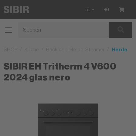
DE
SHOP
Küche
Backöfen-Herde-Steamer
Herde
SIBIR EH Tritherm 4 V600
2024 glas nero