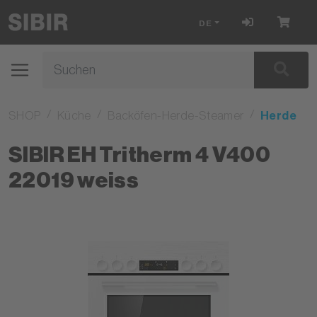
DE
SHOP
Küche
Backöfen-Herde-Steamer
Herde
SIBIR EH Tritherm 4 V400
22019 weiss