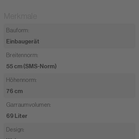
Merkmale
Bauform
:
Einbaugerät
Breitennorm
:
55 cm (SMS-Norm)
Höhennorm
:
76 cm
Garraumvolumen
:
69 Liter
Design
: