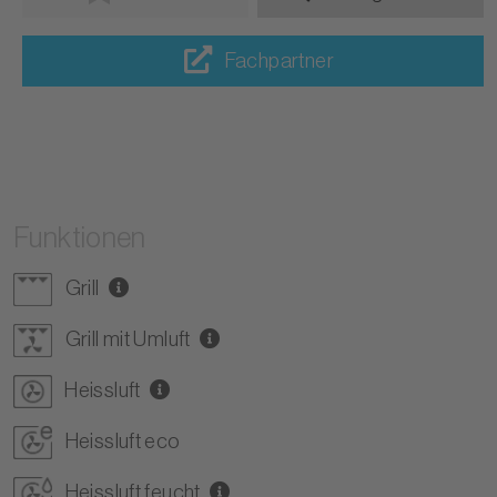
Fachpartner
Funktionen
Grill
Grill mit Umluft
Heissluft
Heissluft eco
Heissluft feucht