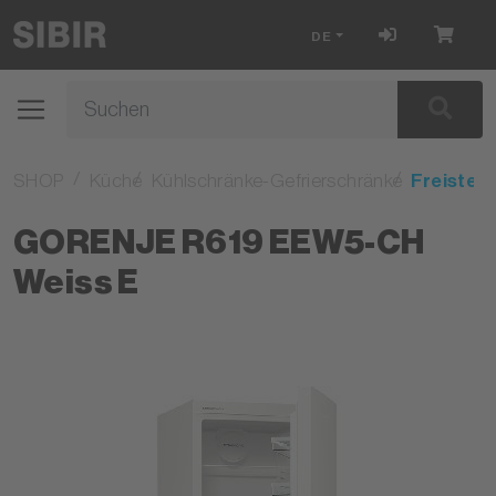
DE
SHOP
Küche
Kühlschränke-Gefrierschränke
Freisteh
GORENJE R619 EEW5-CH
Weiss E