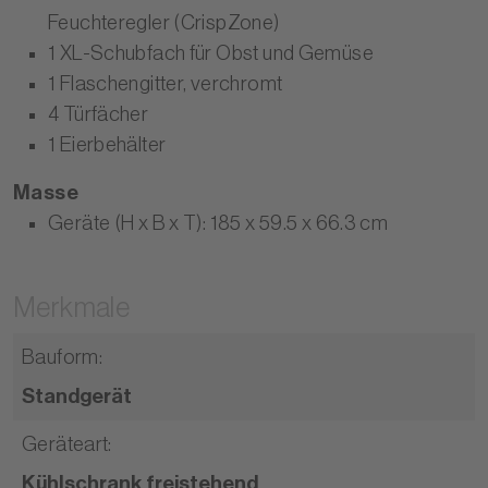
Feuchteregler (CrispZone)
1 XL-Schubfach für Obst und Gemüse
1 Flaschengitter, verchromt
4 Türfächer
1 Eierbehälter
Masse
Geräte (H x B x T): 185 x 59.5 x 66.3 cm
Merkmale
Bauform
:
Standgerät
Geräteart
:
Kühlschrank freistehend