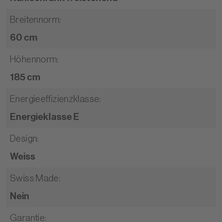
Breitennorm
:
60 cm
Höhennorm
:
185 cm
Energieeffizienzklasse
:
Energieklasse E
Design
:
Weiss
Swiss Made
:
Nein
Garantie
: