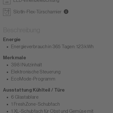
LED-Innenbeleuchtung
SlotIn-Flex-Türscharnier
Beschreibung
Energie
Energieverbrauch in 365 Tagen: 123 kWh
Merkmale
398 l Nutzinhalt
Elektronische Steuerung
EcoMode-Programm
Ausstattung Kühlteil / Türe
6 Glastablare
1 FreshZone-Schubfach
1 XL-Schubfach für Obst und Gemüse mit