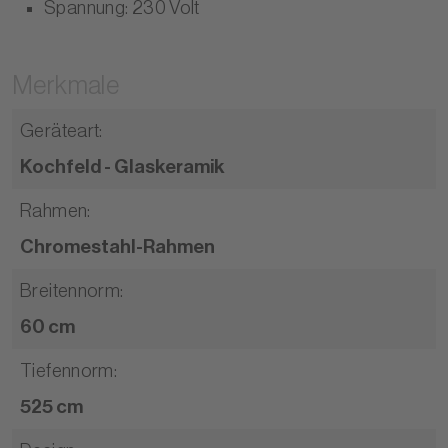
Spannung: 230 Volt
Merkmale
Geräteart
:
Kochfeld - Glaskeramik
Rahmen
:
Chromestahl-Rahmen
Breitennorm
:
60 cm
Tiefennorm
:
525 cm