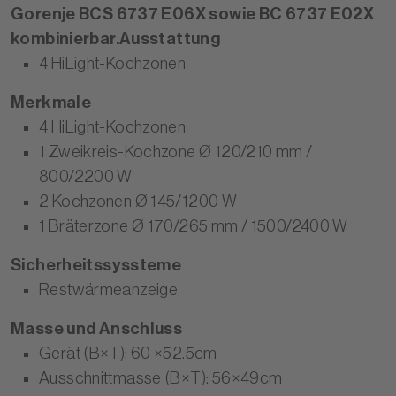
Gorenje BCS 6737 E06X sowie BC 6737 E02X
kombinierbar.
Ausstattung
4 HiLight-Kochzonen
Merkmale
4 HiLight-Kochzonen
1 Zweikreis-Kochzone Ø 120/210 mm /
800/2200 W
2 Kochzonen Ø 145/1200 W
1 Bräterzone Ø 170/265 mm / 1500/2400 W
Sicherheitssyssteme
Restwärmeanzeige
Masse und Anschluss
Gerät (B×T): 60 ×52.5cm
Ausschnittmasse (B×T): 56×49cm