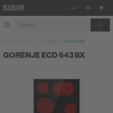
DE
SHOP
Küche
Kochfelder
CookTop
GORENJE ECD 643 BX