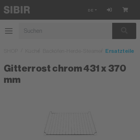
DE
SHOP
Küche
Backöfen-Herde-Steamer
Ersatzteile
Gitterrost chrom 431 x 370
mm