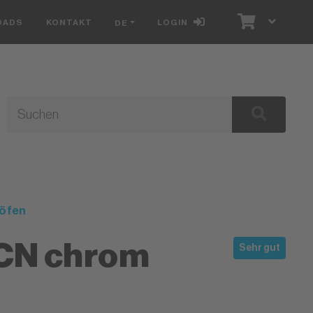
OADS
KONTAKT
LOGIN
DE
öfen
CN chrom
Sehr gut