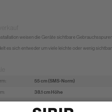
verkauf
nstallation weisen die Geräte sichtbare Gebrauchsspuren
elt es sich entweder um viele leichte oder wenig sicht
le
orm
:
55 cm (SMS-Norm)
rm
:
38.1 cm Höhe
fizienzklasse
:
Energieklasse A