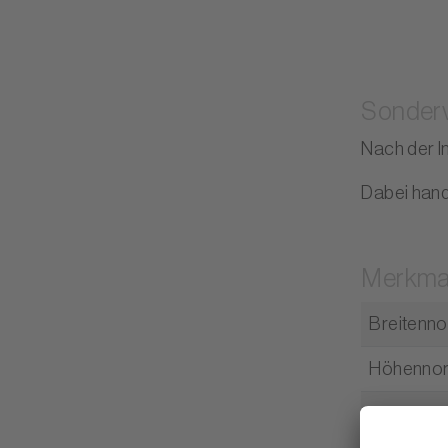
Sonder
Nach der I
Dabei hand
Merkma
Breitenn
Höhenno
Energieef