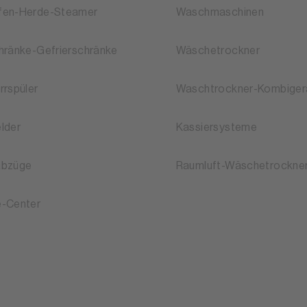
fen-Herde-Steamer
Waschmaschinen
hränke-Gefrierschränke
Wäschetrockner
rrspüler
Waschtrockner-Kombiger
lder
Kassiersysteme
abzüge
Raumluft-Wäschetrockne
-Center