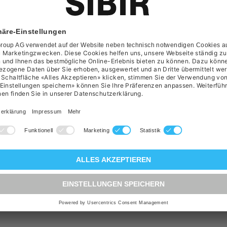
volumen
:
34 Liter
N/A
ade
:
N/A
N/A
t
:
Backofen
rolux