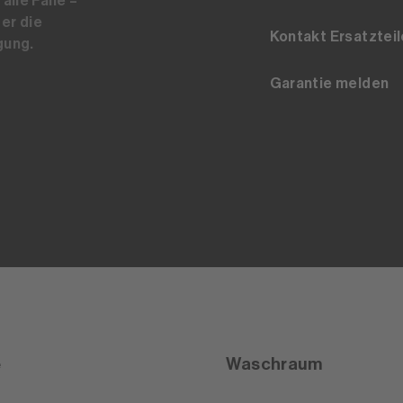
alle Fälle –
er die
Kontakt Ersatzteil
gung.
Garantie melden
e
Waschraum