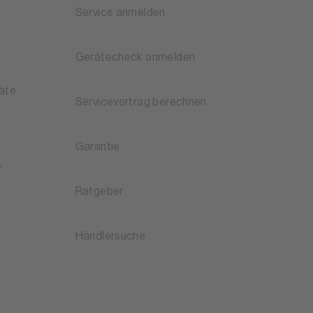
Service anmelden
Gerätecheck anmelden
äte
Servicevertrag berechnen
Garantie
r
Ratgeber
Händlersuche