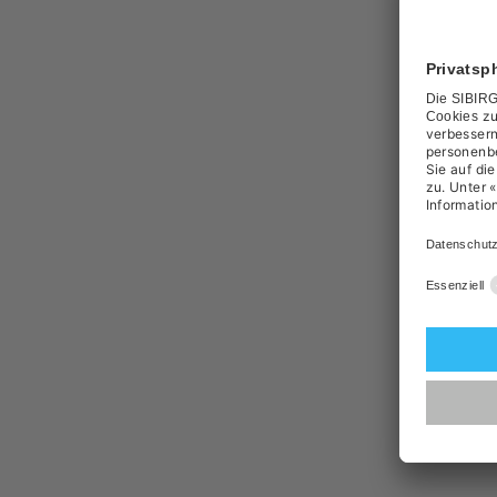
Garraum
Design
:
Swiss M
Garantie
:
Gerätear
Marke
Elect