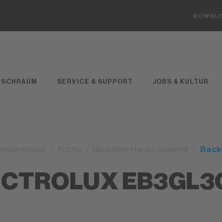
DOWNL
ASCHRAUM
SERVICE & SUPPORT
JOBS & KULTUR
nderverkauf
Küche
Backöfen-Herde-Steamer
Back
ECTROLUX EB3GL3