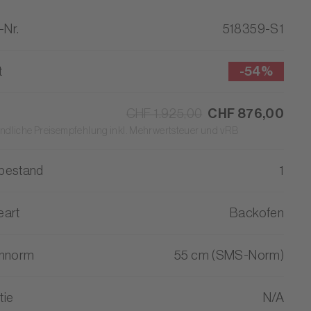
-Nr.
518359-S1
t
-
54%
CHF 1.925,00
CHF 876,00
ndliche Preisempfehlung inkl. Mehrwertsteuer und vRB
bestand
1
eart
Backofen
ennorm
55 cm (SMS-Norm)
tie
N/A