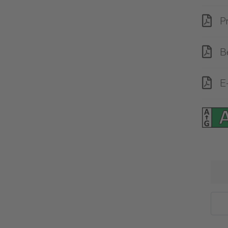
P
B
E