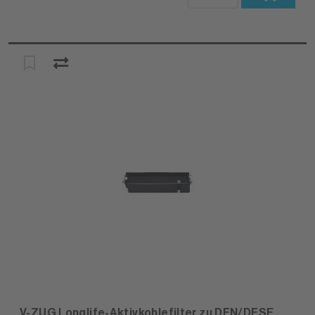
V-ZUG Longlife-Aktivkohlefilter zu DFN/DFSE