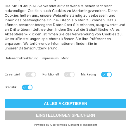
AiroClearEinbau V200 weiss
Artikel-Nr.
512454
Preis
CHF 413,00
Lager
Fachpartner