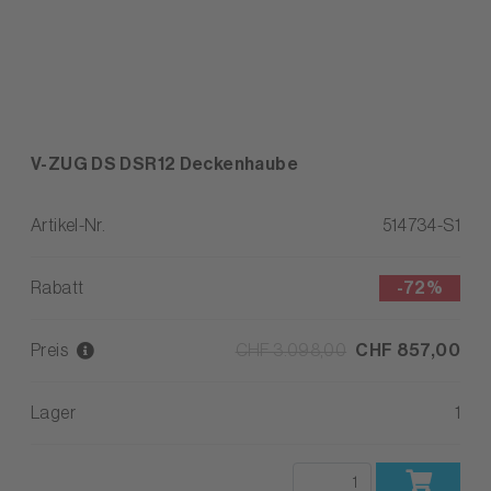
V-ZUG DS DSR12 Deckenhaube
Artikel-Nr.
514734-S1
Rabatt
-
72%
Preis
CHF 3.098,00
CHF 857,00
Lager
1